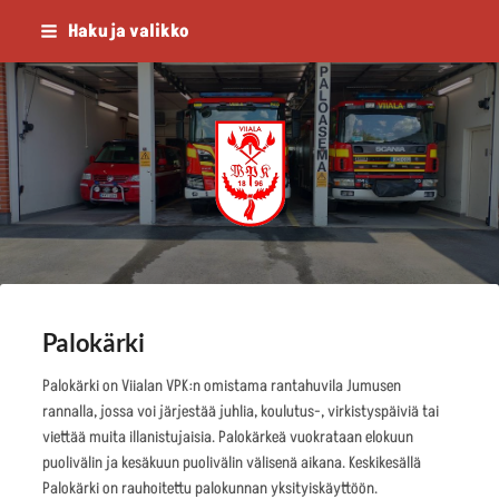
Siirry
Haku ja valikko
sivun
sisältöön
Viialan Vapaaehtoinen Palokunta
Palokärki
Palokärki on Viialan VPK:n omistama rantahuvila Jumusen
rannalla, jossa voi järjestää juhlia, koulutus-, virkistyspäiviä tai
viettää muita illanistujaisia. Palokärkeä vuokrataan elokuun
puolivälin ja kesäkuun puolivälin välisenä aikana. Keskikesällä
Palokärki on rauhoitettu palokunnan yksityiskäyttöön.