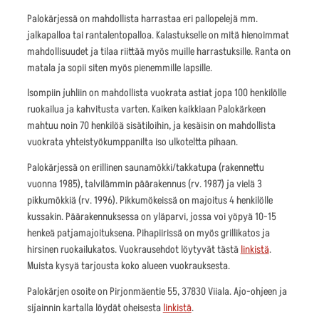
Palokärjessä on mahdollista harrastaa eri pallopelejä mm.
jalkapalloa tai rantalentopalloa. Kalastukselle on mitä hienoimmat
mahdollisuudet ja tilaa riittää myös muille harrastuksille. Ranta on
matala ja sopii siten myös pienemmille lapsille.
Isompiin juhliin on mahdollista vuokrata astiat jopa 100 henkilölle
ruokailua ja kahvitusta varten. Kaiken kaikkiaan Palokärkeen
mahtuu noin 70 henkilöä sisätiloihin, ja kesäisin on mahdollista
vuokrata yhteistyökumppanilta iso ulkoteltta pihaan.
Palokärjessä on erillinen saunamökki/takkatupa (rakennettu
vuonna 1985), talvilämmin päärakennus (rv. 1987) ja vielä 3
pikkumökkiä (rv. 1996). Pikkumökeissä on majoitus 4 henkilölle
kussakin. Päärakennuksessa on yläparvi, jossa voi yöpyä 10-15
henkeä patjamajoituksena. Pihapiirissä on myös grillikatos ja
hirsinen ruokailukatos. Vuokrausehdot löytyvät tästä
linkistä
.
Muista kysyä tarjousta koko alueen vuokrauksesta.
Palokärjen osoite on Pirjonmäentie 55, 37830 Viiala. Ajo-ohjeen ja
sijainnin kartalla löydät oheisesta
linkistä
.