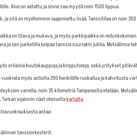
lle. Alue on aidattu ja sinne saa myydä noin 1500 lippua.
, ja sitä on myöhemmin laajennettu lisää. Tanssitilaa on noin 350 
aikka on tilava ja mukava, ja myös parkkipaikka on reilunkokoinen
a ja sen parketilla kelpaa tanssia suuriakin juhlia. Metsälinna teh
ös erilaisia huutokauppoja ja kirpputoreja, sekä yritykset pitävä
vuokrata myös astioita 200 henkilölle ruokailua ja kahvitusta var
eyksien varrella, noin 35 kilometriä Tampereelta etelään. Metsäli
.
Tarkan sijainnin näet oheiselta
kartalta
.
astiavuokrauksesta antaa:
4
linnan tanssiorkesterit.