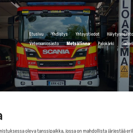
Etusivu
Yhdistys
Yhteystiedot
Hälytysosast
a ry
Veteraaniosasto
Metsälinna
Palokärki
Galler
a
istuksessa oleva tanssipaikka, jossa on mahdollista järjestää erilai