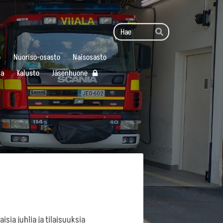
Haku
Hae
o
Nuoriso-osasto
Naisosasto
ia
Kalusto
Jäsenhuone
sia juhlia ja tilaisuuksia