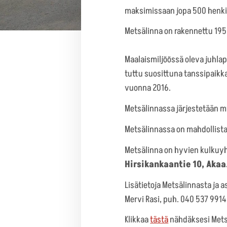
maksimissaan jopa 500 henkilö
Metsälinna on rakennettu 1956
Maalaismiljöössä oleva juhlap
tuttu suosittuna tanssipaikkan
vuonna 2016.
Metsälinnassa järjestetään my
Metsälinnassa on mahdollista 
Metsälinna on hyvien kulkuyht
Hirsikankaantie 10, Akaa
Lisätietoja Metsälinnasta ja 
Mervi Rasi, puh. 040 537 991
Klikkaa
tästä
nähdäksesi Metsä