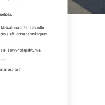
neliötä.
. Metsälinna on tanssiväelle
tiin sisätiloissa peruskorjaus
t siellä myyntitapahtumia.
ten.
nnan osoite on: