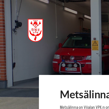
Siirry
sivun
sisältöön
Viialan Vapaaehtoinen Palokunt
Metsälinn
Metsälinna on Viialan VPK:n om